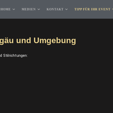
HOME
MEDIEN
KONTAKT
TIPP FÜR IHR EVENT
llgäu und Umgebung
 Stilrichtungen: